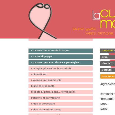
crostone che si crede lasagna
antipasti, 
crostini di poppa
primi
crostone pancetta, ricotta e parmigiano
riso, farro
acciughe piccantine (e crostini)
verdure
antipasti vari
crostini c
avocado con gamberetti
ingredienti
bignè al prosciutto
biscotti al parmigiano... formaggini!
carciofini 
bonbons al parmigiano
formaggio
pepe
chips al cioccolato
pane
chips di buccia di zucca