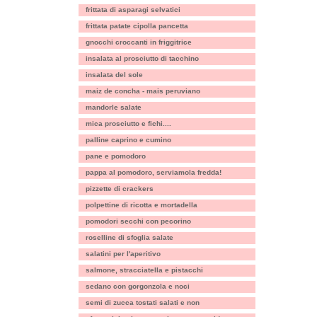
frittata di asparagi selvatici
frittata patate cipolla pancetta
gnocchi croccanti in friggitrice
insalata al prosciutto di tacchino
insalata del sole
maiz de concha - mais peruviano
mandorle salate
mica prosciutto e fichi....
palline caprino e cumino
pane e pomodoro
pappa al pomodoro, serviamola fredda!
pizzette di crackers
polpettine di ricotta e mortadella
pomodori secchi con pecorino
roselline di sfoglia salate
salatini per l'aperitivo
salmone, stracciatella e pistacchi
sedano con gorgonzola e noci
semi di zucca tostati salati e non