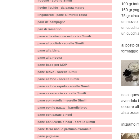
freselle - sorelle Simili
100 gr far
lievito liquido - da pasta madre
150 gr yog
lingonbröd - pane ai mirtilli rossi
75 gr circa
un mezzo 
pain de campagne
un cucchia
pan di ramerino
un cucchia
pane a lievitazione naturale - Simili
pane al poolish - sorelle Simili
al posto d
pane alla birra
formaggio, 
pane alla ricotta
pane base per MDP
pane biove - sorelle Simili
pane cafone - sorelle Simili
pane cafone rapido - sorelle Simili
pane casereccio - sorelle Simili
nota: ques
pane con autolisi - sorelle Simili
avendola f
occorre al
pane con le patate - kartoffelbrot
altra osse
pane con patate e noci
pane con uvetta e noci - sorelle Simili
iniziamo me
pane farro noci e profumo d'arancia
pane pugliese