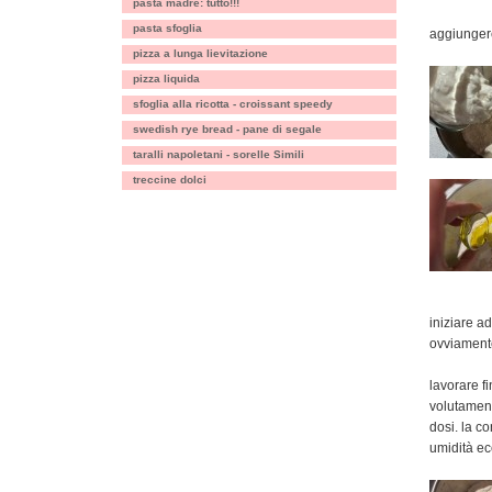
pasta madre: tutto!!!
pasta sfoglia
aggiungere
pizza a lunga lievitazione
pizza liquida
sfoglia alla ricotta - croissant speedy
swedish rye bread - pane di segale
taralli napoletani - sorelle Simili
treccine dolci
iniziare a
ovviamente
lavorare f
volutament
dosi. la c
umidità ec