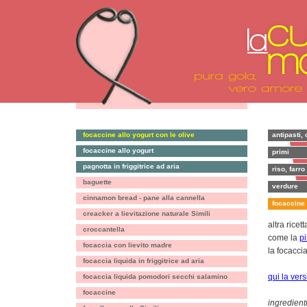
focaccine allo yogurt con le olive
antipasti, 
focaccine allo yogurt
primi
pagnotta in friggitrice ad aria
riso, farro
baguette
verdure
cinnamon bread - pane alla cannella
focaccine 
creacker a lievitazione naturale Simili
altra rice
croccantella
come la
pi
focaccia con lievito madre
la focacci
focaccia liquida in friggitrice ad aria
qui la ver
focaccia liquida pomodori secchi salamino
focaccine
ingredienti