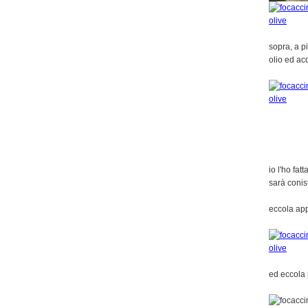
sopra, a p
olio ed ac
io l'ho fat
sarà conist
eccola ap
ed eccola 