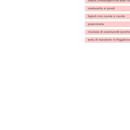
indice cronologico ed altre ra
mattonella ai pinoli
fagioli con carote e rucola
peperonata
insalata di calamaretti (anche
torta di mandorle in friggitrice