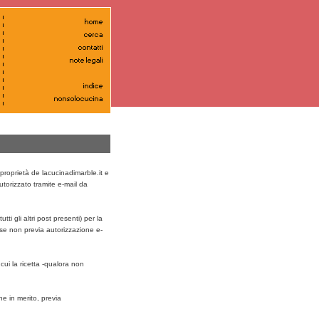
 proprietà de lacucinadimarble.it e
utorizzato tramite e-mail da
tti gli altri post presenti) per la
 se non previa autorizzazione e-
cui la ricetta -qualora non
e in merito, previa