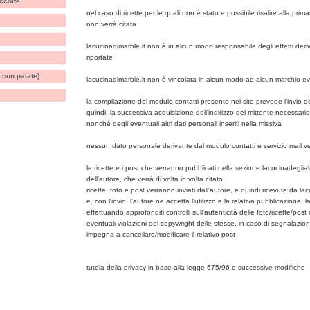
ccolte
nel caso di ricette per le quali non è stato e possibile risalire alla pri
non verrà citata
lacucinadimarble.it non è in alcun modo responsabile degli effetti deriv
riportate
 con patate)
lacucinadimarble.it non è vincolata in alcun modo ad alcun marchio ev
la compilazione del modulo contatti presente nel sito prevede l'invio del
quindi, la successiva acquisizione dell'indirizzo del mittente necessario
nonché degli eventuali altri dati personali inseriti nella missiva
nessun dato personale derivante dal modulo contatti e servizio mail v
le ricette e i post che verranno pubblicati nella sezione lacucinadeglial
dell'autore, che verrà di volta in volta citato.
ricette, foto e post verranno inviati dall'autore, e quindi ricevute da lac
e, con l'invio, l'autore ne accetta l'utilizzo e la relativa pubblicazione. 
effettuando approfonditi controlli sull'autenticità delle foto/ricette/pos
eventuali violazioni del copywright delle stesse, in caso di segnalazioni 
impegna a cancellare/modificare il relativo post
tutela della privacy in base alla legge 675/96 e successive modifiche