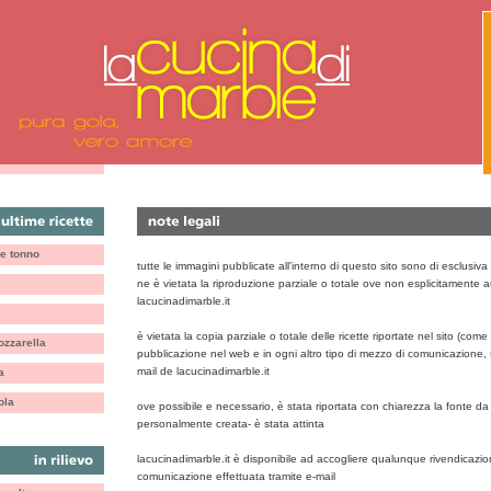
 e tonno
tutte le immagini pubblicate all'interno di questo sito sono di esclusiva
ne è vietata la riproduzione parziale o totale ove non esplicitamente a
lacucinadimarble.it
è vietata la copia parziale o totale delle ricette riportate nel sito (come tu
zzarella
pubblicazione nel web e in ogni altro tipo di mezzo di comunicazione,
mail de lacucinadimarble.it
a
ola
ove possibile e necessario, è stata riportata con chiarezza la fonte da 
personalmente creata- è stata attinta
lacucinadimarble.it è disponibile ad accogliere qualunque rivendicazion
comunicazione effettuata tramite e-mail