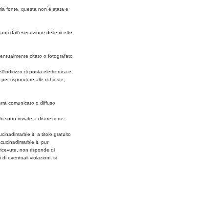
maria fonte, questa non è stata e
anti dall'esecuzione delle ricette
entualmente citato o fotografato
l'indirizzo di posta elettronica e,
 per rispondere alle richieste,
errà comunicato o diffuso
tri sono inviate a discrezione
ucinadimarble.it, a titolo gratuito
lacucinadimarble.it, pur
t ricevute, non risponde di
di eventuali violazioni, si